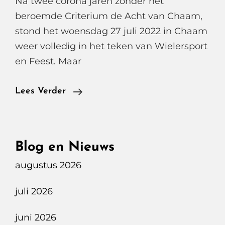
Na twee corona jaren zonder het
beroemde Criterium de Acht van Chaam,
stond het woensdag 27 juli 2022 in Chaam
weer volledig in het teken van Wielersport
en Feest. Maar
De
Lees Verder
Acht
Van
Chaam
Blog en Nieuws
2022
augustus 2026
juli 2026
juni 2026