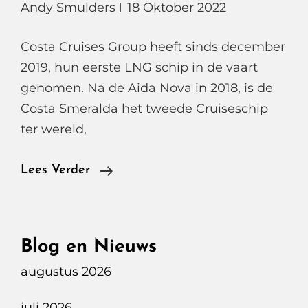
Andy Smulders
18 Oktober 2022
Costa Cruises Group heeft sinds december
2019, hun eerste LNG schip in de vaart
genomen. Na de Aida Nova in 2018, is de
Costa Smeralda het tweede Cruiseschip
ter wereld,
Costa
Lees Verder
Smeralda
Het
Eerste
Blog en Nieuws
LNG
augustus 2026
Schip
Binnen
juli 2026