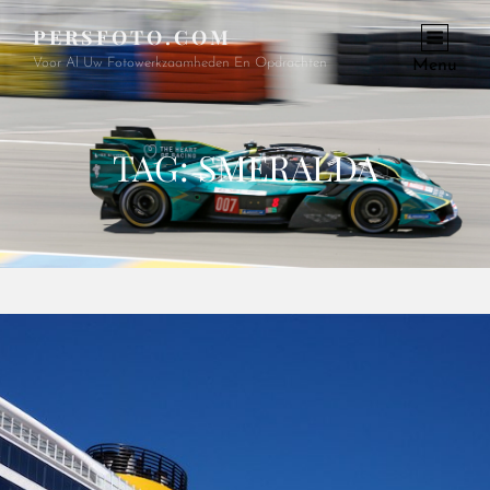
PERSFOTO.COM
Voor Al Uw Fotowerkzaamheden En Opdrachten
Menu
TAG:
SMERALDA