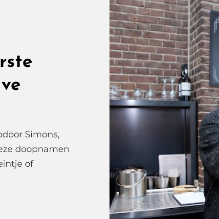
rste
ive
odoor Simons,
 Deze doopnamen
intje of