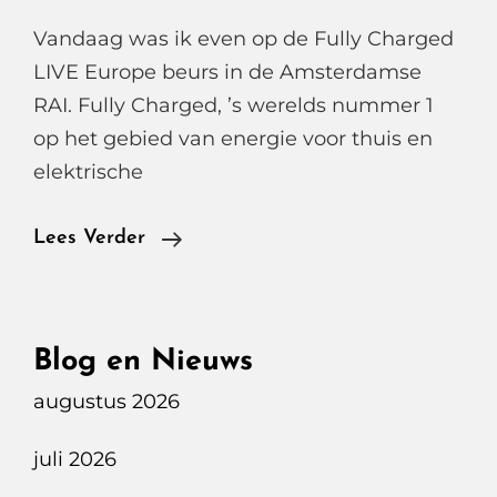
Vandaag was ik even op de Fully Charged
LIVE Europe beurs in de Amsterdamse
RAI. Fully Charged, ’s werelds nummer 1
op het gebied van energie voor thuis en
elektrische
Fully
Lees Verder
Charged
LIVE
Show
Blog en Nieuws
Europe
augustus 2026
In
De
juli 2026
Amsterdamse