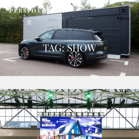
PERSFOTO.COM
Voor Al Uw Fotowerkzaamheden En Opdrachten
Menu
TAG:
SHOW