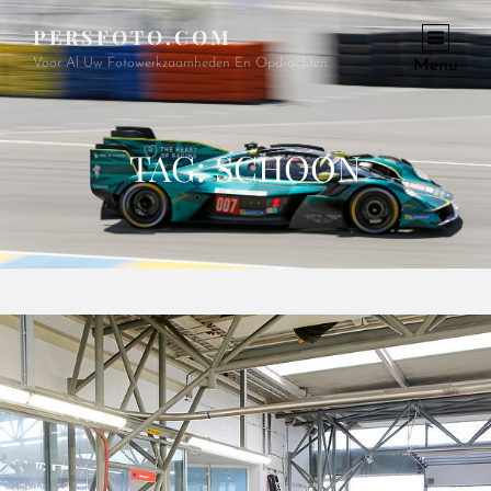
PERSFOTO.COM
Voor Al Uw Fotowerkzaamheden En Opdrachten
Menu
TAG:
SCHOON