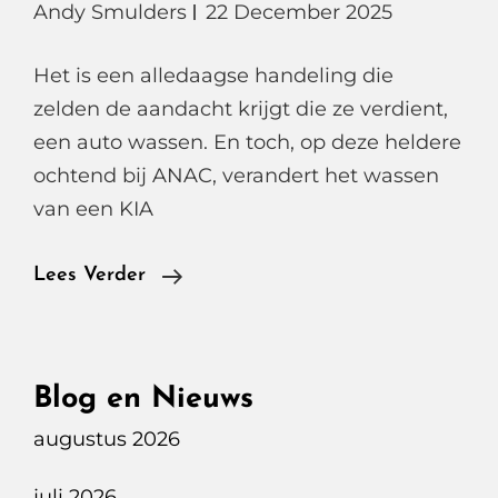
Andy Smulders
22 December 2025
Het is een alledaagse handeling die
zelden de aandacht krijgt die ze verdient,
een auto wassen. En toch, op deze heldere
ochtend bij ANAC, verandert het wassen
van een KIA
In
Lees Verder
20
Minuten
Weer
Blog en Nieuws
Als
augustus 2026
Nieuw,
De
juli 2026