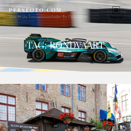
PERSFOTO.COM
Voor Al Uw Fotowerkzaamheden En Opdrachten
Menu
TAG:
RONDVAART