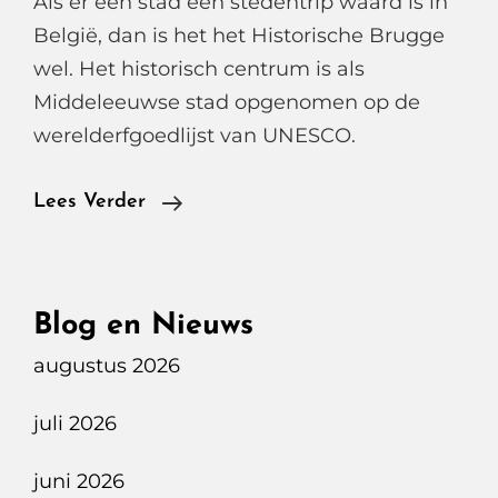
Als er één stad een stedentrip waard is in
België, dan is het het Historische Brugge
wel. Het historisch centrum is als
Middeleeuwse stad opgenomen op de
werelderfgoedlijst van UNESCO.
Brugge,
Lees Verder
Stad
Van
De
Blog en Nieuws
Historie.
augustus 2026
juli 2026
juni 2026