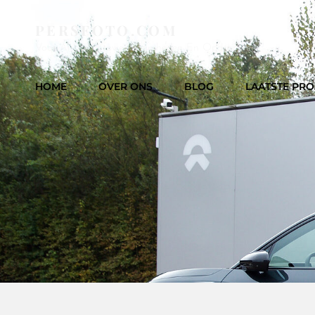
PERSFOTO.COM
Voor Al Uw Fotowerkzaamheden En Opdrachten
HOME
OVER ONS
BLOG
LAATSTE PRO