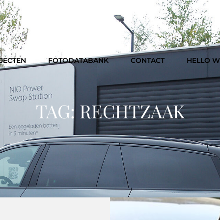
JECTEN
FOTODATABANK
CONTACT
HELLO 
TAG:
RECHTZAAK