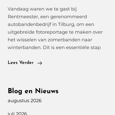
Vandaag waren we te gast bij
Rentmeester, een gerenommeerd
autobandenbedrijf in Tilburg, om een
uitgebreide fotoreportage te maken over
het wisselen van zomerbanden naar
winterbanden. Dit is een essentiële stap
Vredestein
Lees Verder
Winterbanden
Wissel
Op
Blog en Nieuws
De
augustus 2026
BMW
IX
juli 2026