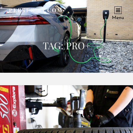
PERSFOTO.COM
Voor Al Uw Fotowerkzaamheden En Opdrachten
Menu
TAG:
PRO+