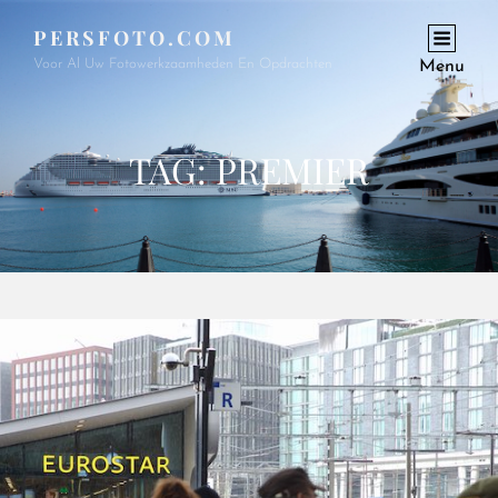
PERSFOTO.COM
Voor Al Uw Fotowerkzaamheden En Opdrachten
Menu
TAG:
PREMIER