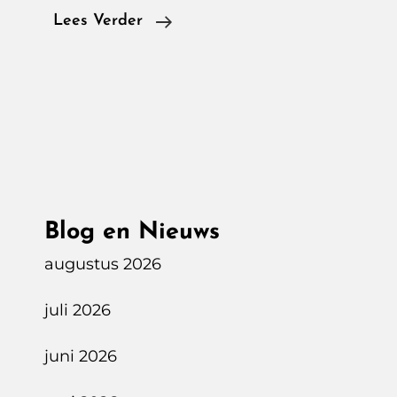
Een
Lees Verder
Onverwacht
Vleugje
Luxe,
Op
Weg
Naar
Singapore
Blog en Nieuws
Met
De
augustus 2026
Airbus
juli 2026
350-
941
juni 2026