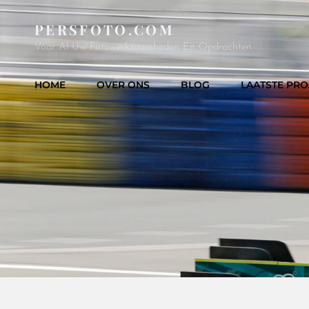
PERSFOTO.COM
Voor Al Uw Fotowerkzaamheden En Opdrachten
HOME
OVER ONS
BLOG
LAATSTE PRO