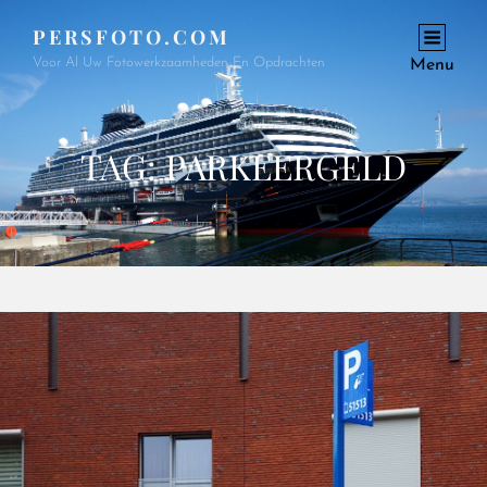
PERSFOTO.COM
Voor Al Uw Fotowerkzaamheden En Opdrachten
Menu
TAG:
PARKEERGELD