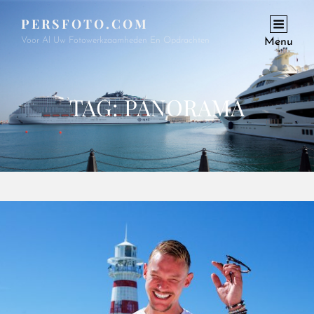
PERSFOTO.COM
Voor Al Uw Fotowerkzaamheden En Opdrachten
Menu
TAG:
PANORAMA