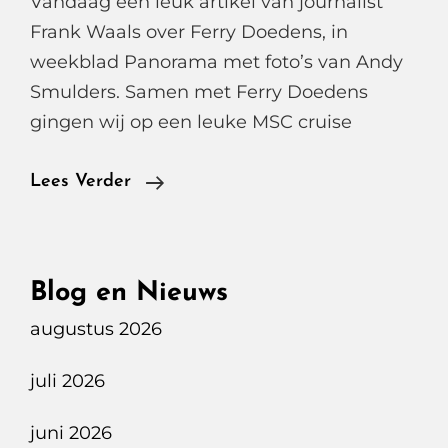
Vandaag een leuk artikel van journalist
Frank Waals over Ferry Doedens, in
weekblad Panorama met foto’s van Andy
Smulders. Samen met Ferry Doedens
gingen wij op een leuke MSC cruise
Ferry
Lees Verder
Doedens
In
De
Blog en Nieuws
Panorama
augustus 2026
juli 2026
juni 2026