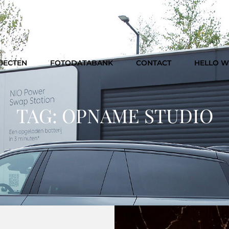
JECTEN
FOTODATABANK
CONTACT
HELLO 
TAG:
OPNAME STUDIO