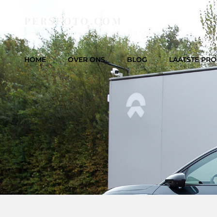
PERSFOTO.COM
Voor Al Uw Fotowerkzaamheden En Opdrachten
HOME
OVER ONS
BLOG
LAATSTE PRO