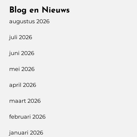
EOD
Blog en Nieuws
Brengt
augustus 2026
Explosieven
Veilig
juli 2026
Tot
Ontploffing
juni 2026
Op
Kurkdroge
mei 2026
Oirschotse
april 2026
Heide
maart 2026
februari 2026
januari 2026