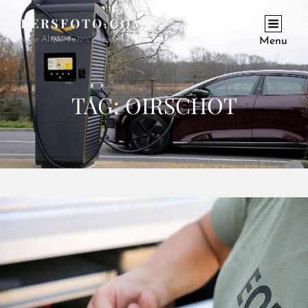
PERSFOTO.COM
Voor Al Uw Fotowerkzaamheden En Opdrachten
Menu
TAG:
OIRSCHOT