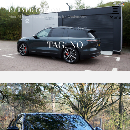
PERSFOTO.COM
Voor Al Uw Fotowerkzaamheden En Opdrachten
Menu
TAG:
NO