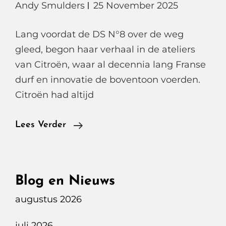
Andy Smulders
25 November 2025
Lang voordat de DS N°8 over de weg
gleed, begon haar verhaal in de ateliers
van Citroën, waar al decennia lang Franse
durf en innovatie de boventoon voerden.
Citroën had altijd
DS
Lees Verder
N°8
Long
Range
Blog en Nieuws
Étoile,
augustus 2026
Franse
Luxe
juli 2026