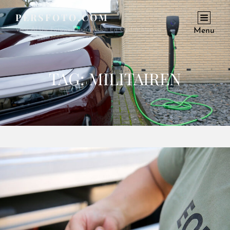
PERSFOTO.COM
Voor Al Uw Fotowerkzaamheden En Opdrachten
Menu
TAG:
MILITAIREN