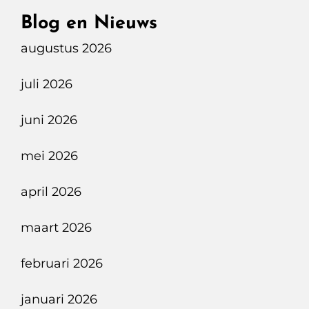
EOD
Blog en Nieuws
Brengt
augustus 2026
Explosieven
Veilig
juli 2026
Tot
Ontploffing
juni 2026
Op
Kurkdroge
mei 2026
Oirschotse
april 2026
Heide
maart 2026
februari 2026
januari 2026