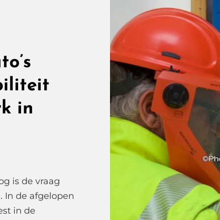
to’s
liteit
k in
g is de vraag
 In de afgelopen
st in de