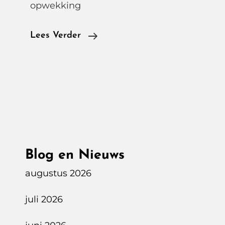
opwekking
Kunnen
Lees Verder
Elektrische
Auto’s
Bijdragen
Aan
De
Stabiliteit
Van
Blog en Nieuws
Het
Energienetwerk
augustus 2026
In
juli 2026
Nederland
?