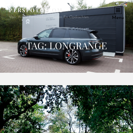
PERSFOTO.COM
Voor Al Uw Fotowerkzaamheden En Opdrachten
Menu
TAG:
LONGRANGE