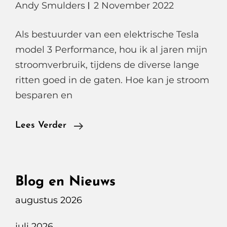
Andy Smulders
2 November 2022
Als bestuurder van een elektrische Tesla
model 3 Performance, hou ik al jaren mijn
stroomverbruik, tijdens de diverse lange
ritten goed in de gaten. Hoe kan je stroom
besparen en
Verbruikt
Lees Verder
Een
Koelbox
Veel
Blog en Nieuws
Stroom
augustus 2026
Tijdens
Een
juli 2026