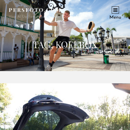
PERSFOTO.COM
Voor Al Uw Fotowerkzaamheden En Opdrachten
Menu
TAG:
KOELBOX