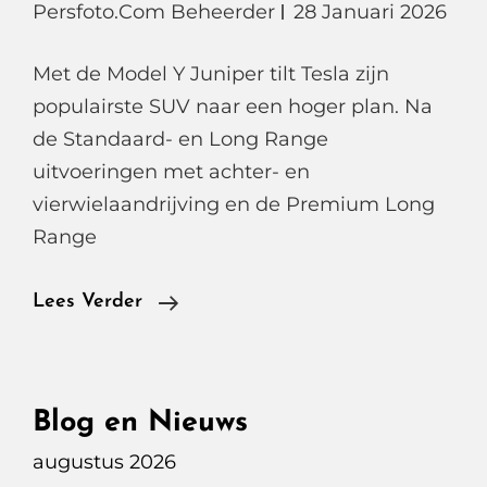
Persfoto.com Beheerder
28 Januari 2026
Met de Model Y Juniper tilt Tesla zijn
populairste SUV naar een hoger plan. Na
de Standaard- en Long Range
uitvoeringen met achter- en
vierwielaandrijving en de Premium Long
Range
Tesla
Lees Verder
Model
Y
Performance,
Blog en Nieuws
Het
augustus 2026
Nieuwe