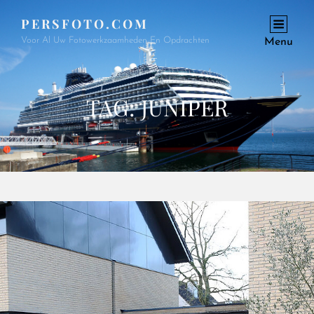
PERSFOTO.COM
Voor Al Uw Fotowerkzaamheden En Opdrachten
Menu
TAG:
JUNIPER