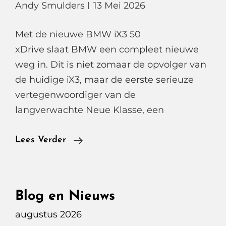
Andy Smulders
13 Mei 2026
Met de nieuwe BMW iX3 50
xDrive slaat BMW een compleet nieuwe
weg in. Dit is niet zomaar de opvolger van
de huidige iX3, maar de eerste serieuze
vertegenwoordiger van de
langverwachte Neue Klasse, een
BMW
Lees Verder
IX3
50
XDrive,
Blog en Nieuws
Neue
augustus 2026
Klasse