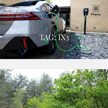
PERSFOTO.COM
Voor Al Uw Fotowerkzaamheden En Opdrachten
Menu
TAG:
IX3