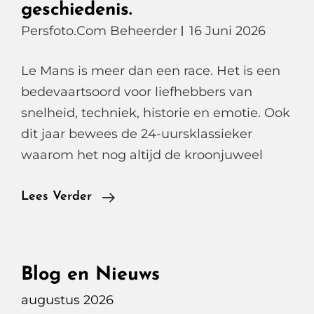
geschiedenis.
Persfoto.com Beheerder
16 Juni 2026
Le Mans is meer dan een race. Het is een
bedevaartsoord voor liefhebbers van
snelheid, techniek, historie en emotie. Ook
dit jaar bewees de 24-uursklassieker
waarom het nog altijd de kroonjuweel
Le
Lees Verder
Mans
24
Uur,
Blog en Nieuws
Oranje
augustus 2026
Dromen,