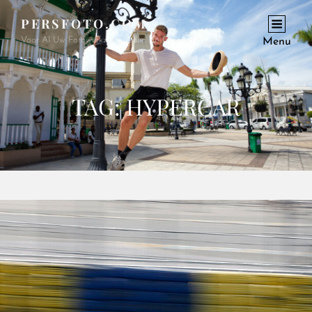
PERSFOTO.COM
Voor Al Uw Fotowerkzaamheden En Opdrachten
Menu
TAG:
HYPERCAR