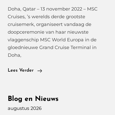
Doha, Qatar – 13 november 2022 – MSC
Cruises, ’s werelds derde grootste
cruisemerk, organiseert vandaag de
doopceremonie van haar nieuwste
vlaggenschip MSC World Europa in de
gloednieuwe Grand Cruise Terminal in
Doha,
Doop
Lees Verder
MSC
World
Europa
Blog en Nieuws
In
augustus 2026
Doha