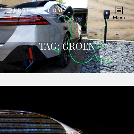
PERSFOTO.COM
Voor Al Uw Fotowerkzaamheden En Opdrachten
Menu
TAG:
GROEN