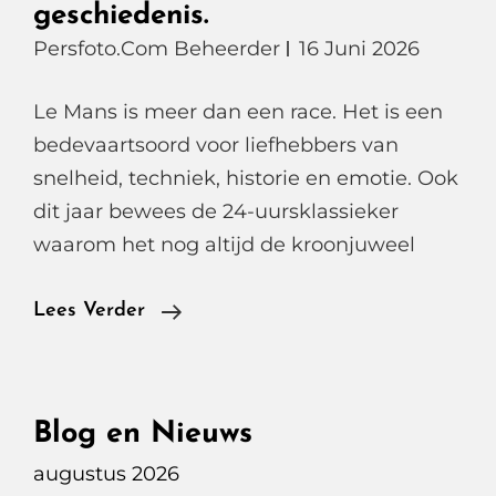
geschiedenis.
Persfoto.com Beheerder
16 Juni 2026
Le Mans is meer dan een race. Het is een
bedevaartsoord voor liefhebbers van
snelheid, techniek, historie en emotie. Ook
dit jaar bewees de 24-uursklassieker
waarom het nog altijd de kroonjuweel
Le
Lees Verder
Mans
24
Uur,
Blog en Nieuws
Oranje
augustus 2026
Dromen,