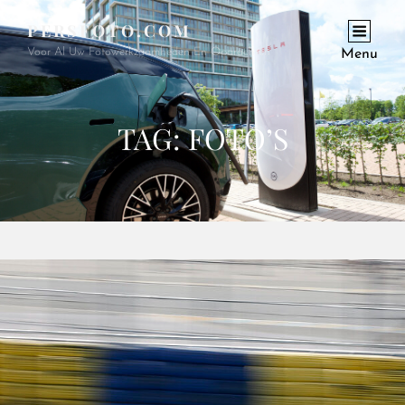
PERSFOTO.COM
Voor Al Uw Fotowerkzaamheden En Opdrachten
Menu
TAG:
FOTO’S