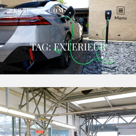
PERSFOTO.COM
Voor Al Uw Fotowerkzaamheden En Opdrachten
Menu
TAG:
EXTERIEUR