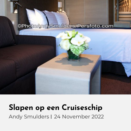
KIA
EV4
GT-
PlusLine
Bij
ANAC
Slapen op een Cruiseschip
Andy Smulders
24 November 2022