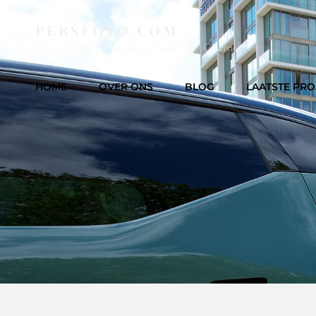
PERSFOTO.COM
Voor Al Uw Fotowerkzaamheden En Opdrachten
HOME
OVER ONS
BLOG
LAATSTE PRO