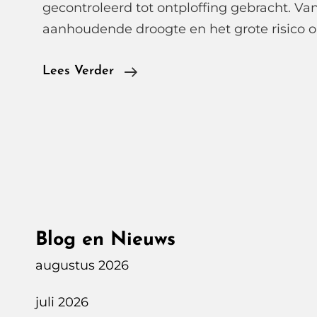
gecontroleerd tot ontploffing gebracht. V
aanhoudende droogte en het grote risico 
Donder
Lees Verder
Onder
Controle,
EOD
Brengt
Explosieven
Veilig
Tot
Blog en Nieuws
Ontploffing
Op
augustus 2026
Kurkdroge
juli 2026
Oirschotse