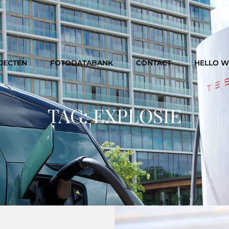
JECTEN
FOTODATABANK
CONTACT
HELLO 
TAG:
EXPLOSIE