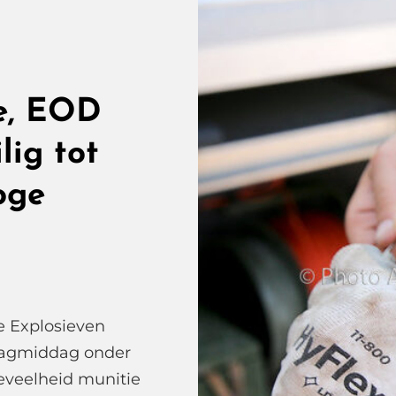
e, EOD
lig tot
oge
e Explosieven
dagmiddag onder
eveelheid munitie