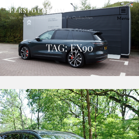
PERSFOTO.COM
Voor Al Uw Fotowerkzaamheden En Opdrachten
Menu
TAG:
EX90