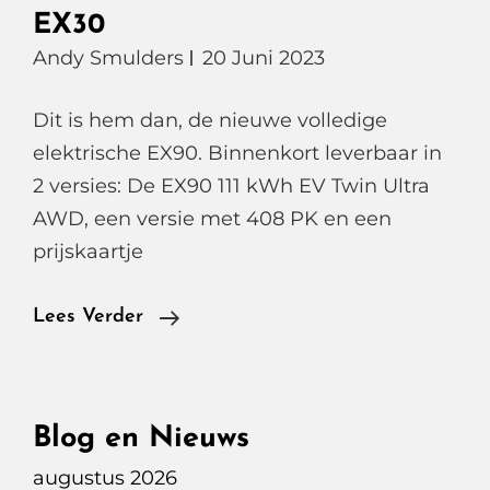
EX30
Andy Smulders
20 Juni 2023
Dit is hem dan, de nieuwe volledige
elektrische EX90. Binnenkort leverbaar in
2 versies: De EX90 111 kWh EV Twin Ultra
AWD, een versie met 408 PK en een
prijskaartje
De
Lees Verder
Nieuwe
Volvo
EX90
Blog en Nieuws
En
augustus 2026
EX30