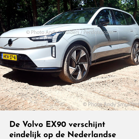
Elektrische
Volvo
Die
Hij
Vanaf
Dag
Een
Had
Moeten
Zijn
De Volvo EX90 verschijnt
eindelijk op de Nederlandse