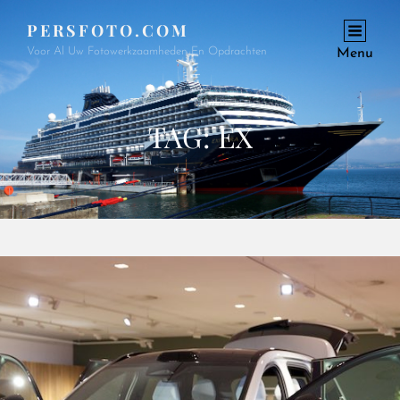
PERSFOTO.COM
Voor Al Uw Fotowerkzaamheden En Opdrachten
Menu
TAG:
EX