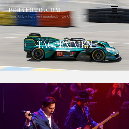
PERSFOTO.COM
Voor Al Uw Fotowerkzaamheden En Opdrachten
Menu
TAG:
EMMEN