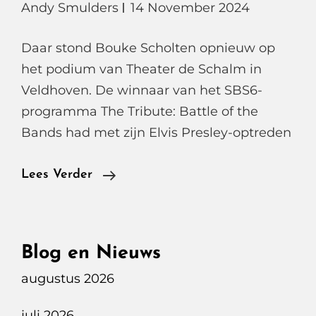
Andy Smulders
14 November 2024
Daar stond Bouke Scholten opnieuw op
het podium van Theater de Schalm in
Veldhoven. De winnaar van het SBS6-
programma The Tribute: Battle of the
Bands had met zijn Elvis Presley-optreden
Bouke
Lees Verder
Scholten,
Eerste
Optreden
Blog en Nieuws
Na
augustus 2026
Ziekenhuis
Opname
juli 2026