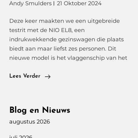
Andy Smulders
21 Oktober 2024
Deze keer maakten we een uitgebreide
testrit met de NIO EL8, een
indrukwekkende gezinswagen die plaats
biedt aan maar liefst zes personen. Dit
nieuwe model is het vlaggenschip van het
NIO
Lees Verder
EL8,
De
Toekomst
Blog en Nieuws
Van
augustus 2026
Luxe
En
juli 2026