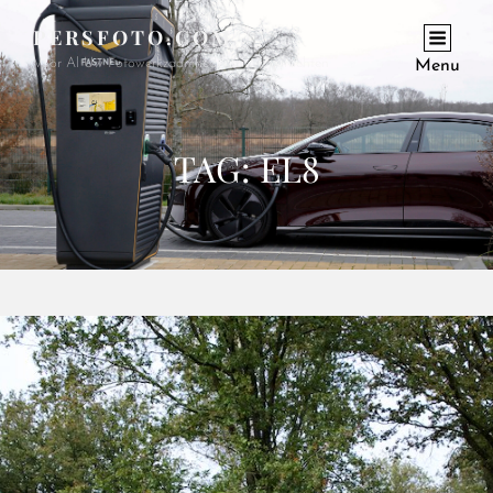
PERSFOTO.COM
Voor Al Uw Fotowerkzaamheden En Opdrachten
Menu
TAG:
EL8