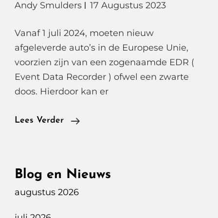
Andy Smulders
17 Augustus 2023
Vanaf 1 juli 2024, moeten nieuw
afgeleverde auto’s in de Europese Unie,
voorzien zijn van een zogenaamde EDR (
Event Data Recorder ) ofwel een zwarte
doos. Hierdoor kan er
EDR
Lees Verder
Event
Data
Recorder
Blog en Nieuws
Per
augustus 2026
Juli
2024
juli 2026