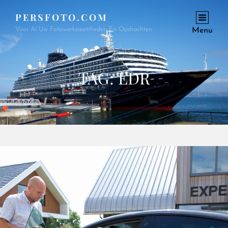
PERSFOTO.COM
Voor Al Uw Fotowerkzaamheden En Opdrachten
Menu
TAG:
EDR