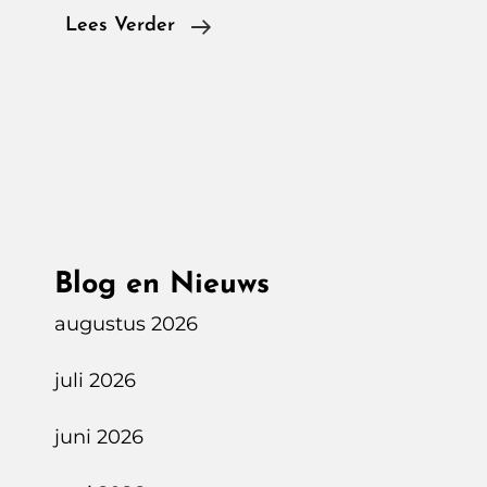
Voyah
Lees Verder
Courage
Business
Edition
RWD,
Zakelijke
Rust,
Elektrische
Blog en Nieuws
Verfijning
augustus 2026
juli 2026
juni 2026