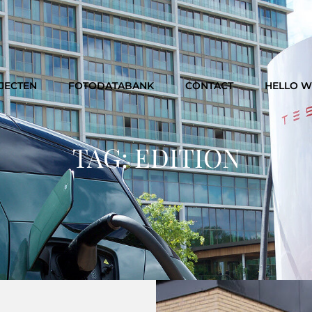
JECTEN
FOTODATABANK
CONTACT
HELLO 
TAG:
EDITION