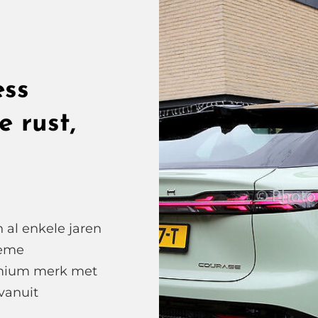
ess
e rust,
 al enkele jaren
ieme
emium merk met
vanuit