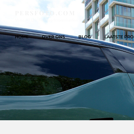
PERSFOTO.COM
Voor Al Uw Fotowerkzaamheden En Opdrachten
HOME
OVER ONS
BLOG
LAATSTE PRO