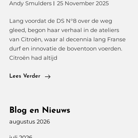
Andy Smulders
25 November 2025
Lang voordat de DS N°8 over de weg
gleed, begon haar verhaal in de ateliers
van Citroën, waar al decennia lang Franse
durf en innovatie de boventoon voerden.
Citroën had altijd
DS
Lees Verder
N°8
Long
Range
Blog en Nieuws
Étoile,
augustus 2026
Franse
Luxe
juli 2026