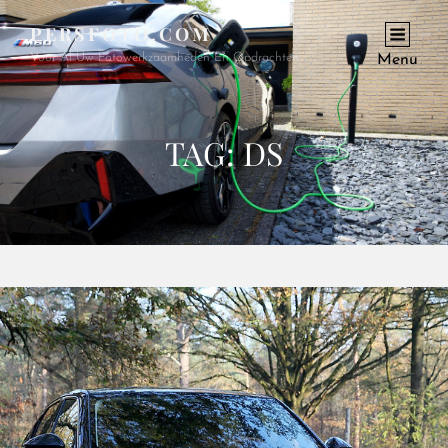
PERSFOTO.COM
Voor Al Uw Fotowerkzaamheden En Opdrachten
Menu
TAG:
DS