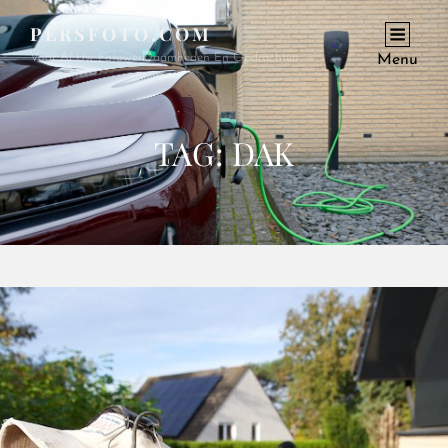
PERSFOTO.COM
Voor Al Uw Fotowerkzaamheden En Opdrachten
Menu
TAG:
DAK