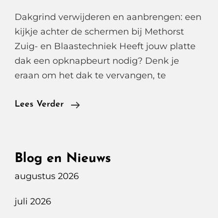
Dakgrind verwijderen en aanbrengen: een
kijkje achter de schermen bij Methorst
Zuig- en Blaastechniek Heeft jouw platte
dak een opknapbeurt nodig? Denk je
eraan om het dak te vervangen, te
Dakgrind
Lees Verder
Laten
Verwijderen
En
Blog en Nieuws
Nieuw
augustus 2026
Grind
Laten
juli 2026
Aanbrengen