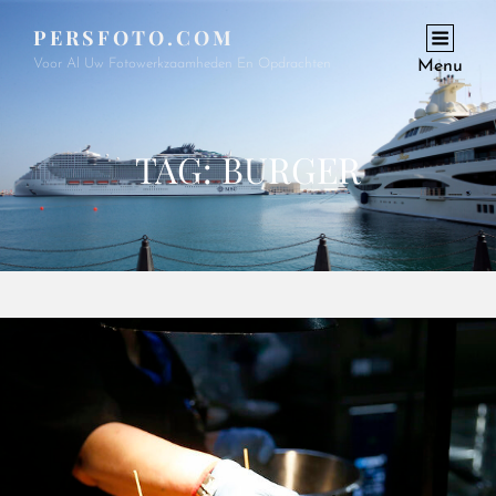
PERSFOTO.COM
Voor Al Uw Fotowerkzaamheden En Opdrachten
Menu
TAG:
BURGER