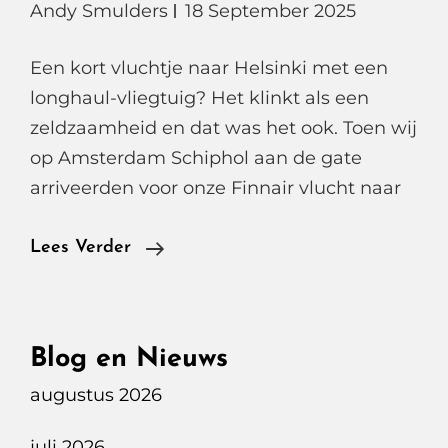
Andy Smulders
18 September 2025
Een kort vluchtje naar Helsinki met een
longhaul-vliegtuig? Het klinkt als een
zeldzaamheid en dat was het ook. Toen wij
op Amsterdam Schiphol aan de gate
arriveerden voor onze Finnair vlucht naar
Een
Lees Verder
Onverwacht
Vleugje
Luxe,
Blog en Nieuws
Op
augustus 2026
Weg
Naar
juli 2026