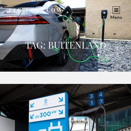
PERSFOTO.COM
Voor Al Uw Fotowerkzaamheden En Opdrachten
Menu
TAG:
BUITENLAND