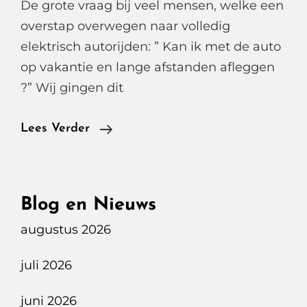
De grote vraag bij veel mensen, welke een
overstap overwegen naar volledig
elektrisch autorijden: ” Kan ik met de auto
op vakantie en lange afstanden afleggen
?” Wij gingen dit
Met
Lees Verder
Fastned
Snelladen
In
Blog en Nieuws
Het
augustus 2026
Buitenland
juli 2026
juni 2026