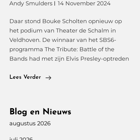
Andy Smulders
14 November 2024
Daar stond Bouke Scholten opnieuw op
het podium van Theater de Schalm in
Veldhoven. De winnaar van het SBS6-
programma The Tribute: Battle of the
Bands had met zijn Elvis Presley-optreden
Bouke
Lees Verder
Scholten,
Eerste
Optreden
Blog en Nieuws
Na
augustus 2026
Ziekenhuis
Opname
juli 2026