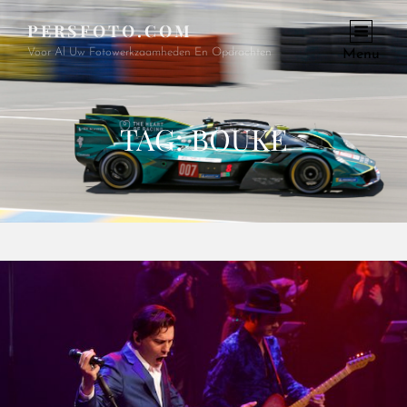
PERSFOTO.COM
Voor Al Uw Fotowerkzaamheden En Opdrachten
Menu
TAG:
BOUKE