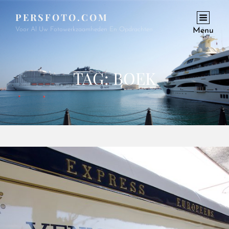
PERSFOTO.COM
Voor Al Uw Fotowerkzaamheden En Opdrachten
Menu
TAG:
BOEK