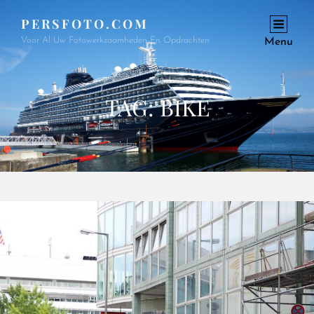
PERSFOTO.COM
Voor Al Uw Fotowerkzaamheden En Opdrachten
Menu
TAG:
BIKE