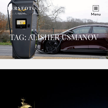
PERSFOTO.COM
Voor Al Uw Fotowerkzaamheden En Opdrachten
Menu
TAG:
ALISHER USMANOV