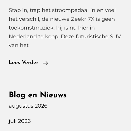
Stap in, trap het stroompedaal in en voel
het verschil, de nieuwe Zeekr 7X is geen
toekomstmuziek, hij is nu hier in
Nederland te koop. Deze futuristische SUV
van het
Zeekr
Lees Verder
7X
Privilege
AWD
Blog en Nieuws
Hightech
augustus 2026
Luxe
SUV
juli 2026
Met