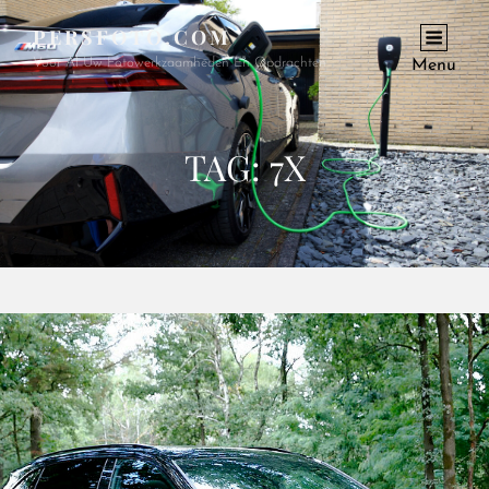
PERSFOTO.COM
Voor Al Uw Fotowerkzaamheden En Opdrachten
Menu
TAG:
7X