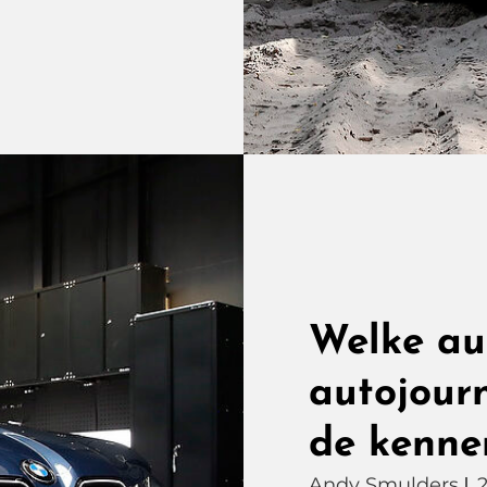
Welke aut
autojourn
de kenner
Andy Smulders