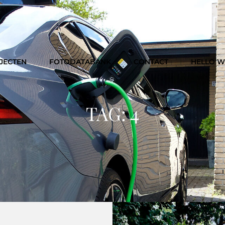
JECTEN
FOTODATABANK
CONTACT
HELLO 
TAG:
4