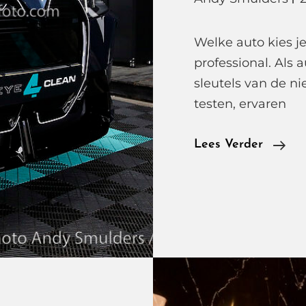
Welke auto kies j
professional. Als a
sleutels van de n
testen, ervaren
Wel
Lees Verder
Aut
Kie
Je
Zel
Als
Aut
?