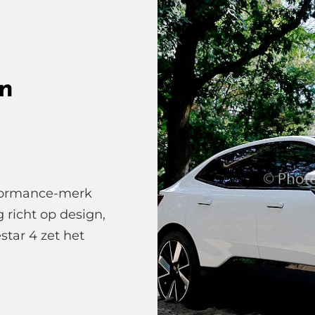
in
erformance-merk
g richt op design,
tar 4 zet het