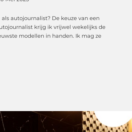
e als autojournalist? De keuze van een
utojournalist krijg ik vrijwel wekelijks de
ieuwste modellen in handen. Ik mag ze
ke
o
s
f
ojournalist