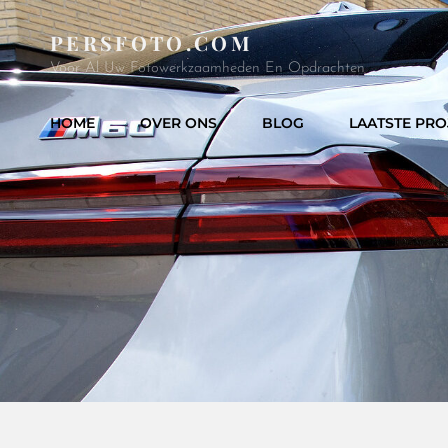
PERSFOTO.COM
Voor Al Uw Fotowerkzaamheden En Opdrachten
HOME
OVER ONS
BLOG
LAATSTE PRO