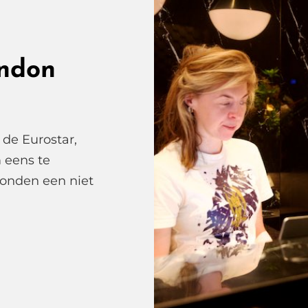
De
Keu
Va
De
ndon
Ken
On
De
de Eurostar,
Loe
 eens te
 Londen een niet