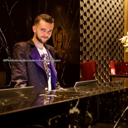
ze
n
ner
der
p.