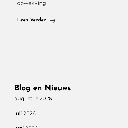
opwekking
Kunnen
Lees Verder
Elektrische
Auto’s
Bijdragen
Aan
De
Stabiliteit
Van
Blog en Nieuws
Het
Energienetwerk
augustus 2026
In
juli 2026
Nederland
?