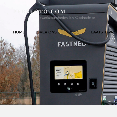
PERSFOTO.COM
Voor Al Uw Fotowerkzaamheden En Opdrachten
HOME
OVER ONS
BLOG
LAATSTE PRO