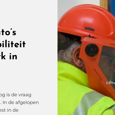
to’s
liteit
k in
g is de vraag
 In de afgelopen
st in de