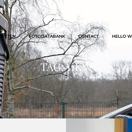
JECTEN
FOTODATABANK
CONTACT
HELLO 
TAG:
11KW